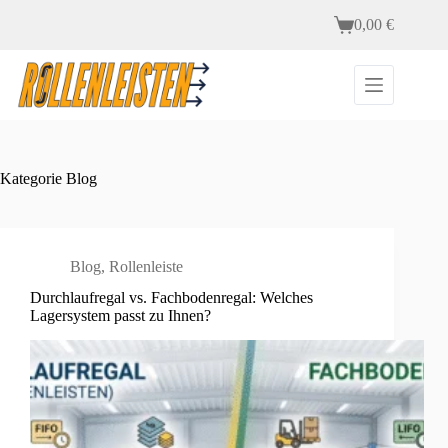
Zum
0,00
€
Inhalt
Warenkorb
springen
Kategorie
Blog
Blog
,
Rollenleiste
Durchlaufregal vs. Fachbodenregal: Welches
Lagersystem passt zu Ihnen?