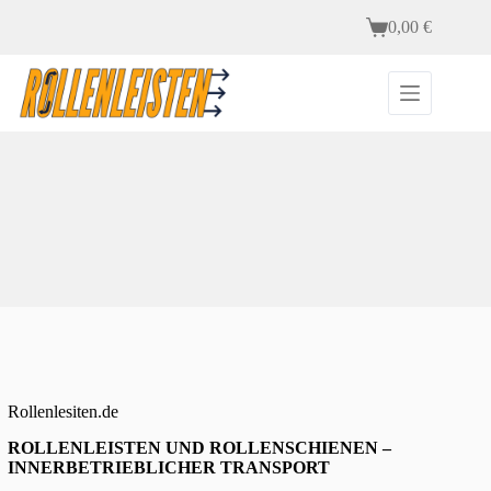
Zum
0,00
€
Inhalt
Warenkorb
springen
Rollenlesiten.de
ROLLENLEISTEN UND ROLLENSCHIENEN –
INNERBETRIEBLICHER TRANSPORT