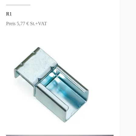
—————
R1
Preis 5,77 € St.+VAT