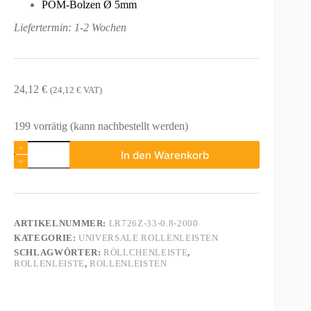
POM-Bolzen Ø 5mm
Liefertermin: 1-2 Wochen
24,12
€
(
24,12
€
VAT)
199 vorrätig (kann nachbestellt werden)
Rollenleiste
In den Warenkorb
Typ
726
-
2000mm
Menge
ARTIKELNUMMER:
LR726Z-33-0.8-2000
KATEGORIE:
UNIVERSALE ROLLENLEISTEN
SCHLAGWÖRTER:
RÖLLCHENLEISTE
,
ROLLENLEISTE
,
ROLLENLEISTEN