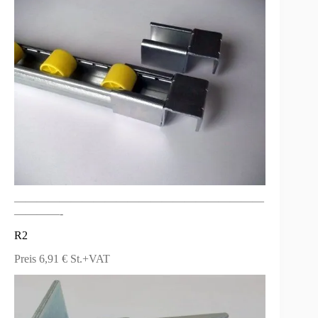
——————————————————————
————-
R2
Preis 6,91 € St.+VAT