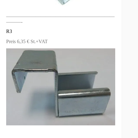
——————————————————————
———-
R3
Preis 6,35 € St.+VAT