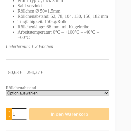
Profil Typ U, dick 3 mm
Sahl verzinkt
Röllchen Ø 50×1,5mm
Röllchenabstand: 52, 78, 104, 130, 156, 182 mm
Tragfähigkeit: 150kg/Rolle
Röllchenlänge: 66 mm, mit Kugelreihe
Arbeitstemperatur: 0
°
C – +100
°
C – -40
°C
–
+60
°
C
Liefertermin: 1-2 Wochen
Preisspanne:
180,68
€
–
294,37
€
180,68 €
bis
Röllchenabstand
294,37 €
Rollenleiste
In den Warenkorb
Typ
720
-
Palettenrollenscheinen