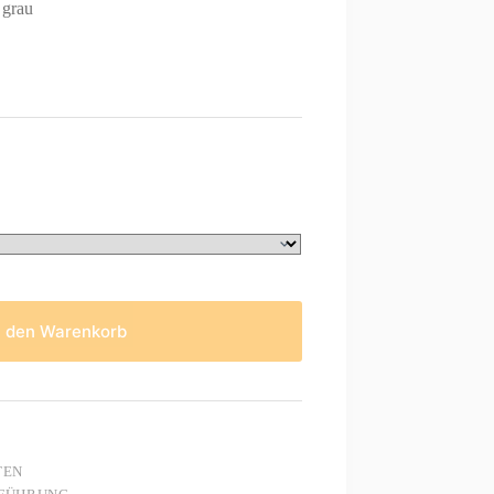
grau
C
n den Warenkorb
TEN