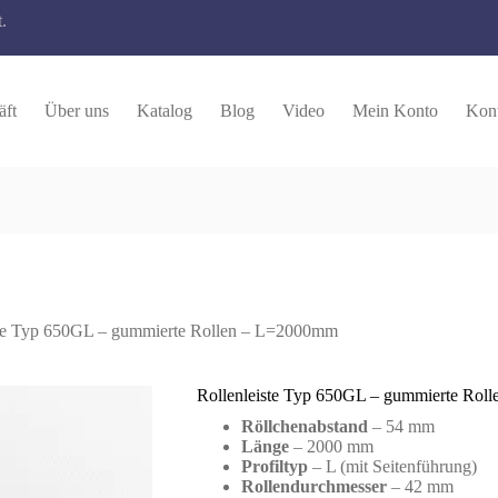
.
äft
Über uns
Katalog
Blog
Video
Mein Konto
Kont
ste Typ 650GL – gummierte Rollen – L=2000mm
Rollenleiste Typ 650GL – gummierte Ro
Röllchenabstand
– 54 mm
Länge
– 2000 mm
Profiltyp
– L (mit Seitenführung)
Rollendurchmesser
– 42 mm