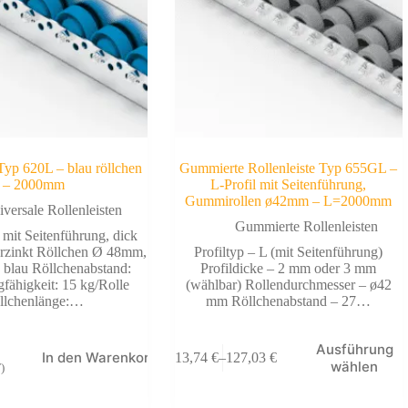
 Typ 620L – blau röllchen
Gummierte Rollenleiste Typ 655GL –
– 2000mm
L-Profil mit Seitenführung,
Gummirollen ø42mm – L=2000mm
versale Rollenleisten
Gummierte Rollenleisten
 mit Seitenführung, dick
rzinkt Röllchen Ø 48mm,
Profiltyp – L (mit Seitenführung)
, blau Röllchenabstand:
Profildicke – 2 mm oder 3 mm
ähigkeit: 15 kg/Rolle
(wählbar) Rollendurchmesser – ø42
llchenlänge:…
mm Röllchenabstand – 27…
Dieses
Ausführung
In den Warenkorb
113,74
€
–
127,03
€
Produkt
Preisspanne:
wählen
)
weist
113,74 €
mehrere
bis