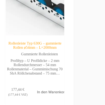
Rollenleiste Typ 630G – gummierte
Rollen ø54mm – L=2000mm
Gummierte Rollenleisten
Profiltyp – U Profildicke – 2 mm
Rollendurchmesser – 54 mm
Rollenmaterial – Gummimischung 70
ShA Röllchenabstand – 75 mm…
177,44
€
In den Warenkorb
(
177,44
€
VAT)