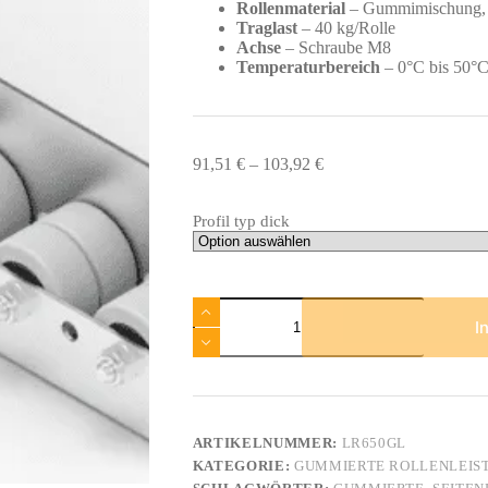
Rollenmaterial
– Gummimischung, 
Traglast
– 40 kg/Rolle
Achse
– Schraube M8
Temperaturbereich
– 0°C bis 50°
Preisspanne:
91,51
€
–
103,92
€
91,51 €
bis
Profil typ dick
103,92 €
Rollenleiste
Typ
I
650GL
-
gummierte
Rollen
-
L=2000mm
ARTIKELNUMMER:
LR650GL
Menge
KATEGORIE:
GUMMIERTE ROLLENLEIS