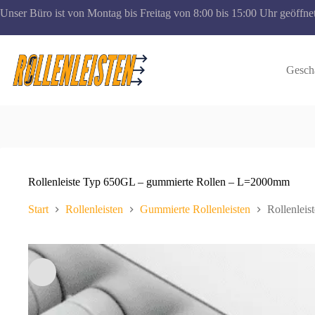
Zum
Unser Büro ist von Montag bis Freitag von 8:00 bis 15:00 Uhr geöffnet
Inhalt
springen
Gesch
Rollenleiste Typ 650GL – gummierte Rollen – L=2000mm
Start
Rollenleisten
Gummierte Rollenleisten
Rollenlei