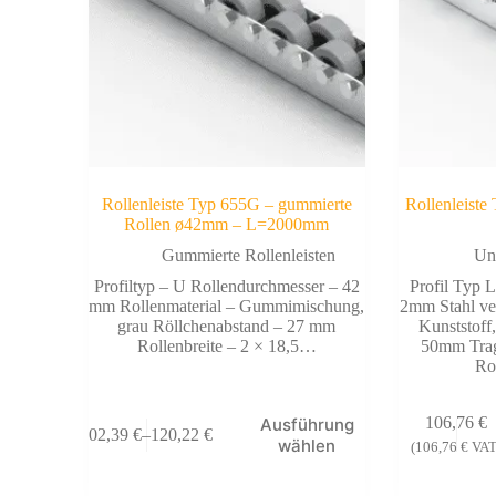
Rollenleiste Typ 655G – gummierte
Rollenleiste
Rollen ø42mm – L=2000mm
Gummierte Rollenleisten
Uni
Profiltyp – U Rollendurchmesser – 42
Profil Typ L
mm Rollenmaterial – Gummimischung,
2mm Stahl ve
grau Röllchenabstand – 27 mm
Kunststoff
Rollenbreite – 2 × 18,5…
50mm Tragf
Ro
Dieses
106,76
€
Ausführung
102,39
€
–
120,22
€
Produkt
Preisspanne:
wählen
(
106,76
€
VAT
weist
102,39 €
mehrere
bis