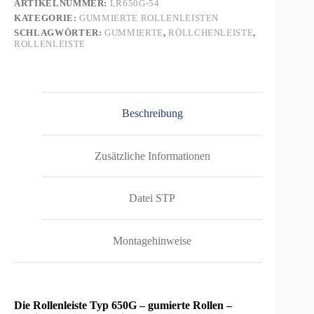
ARTIKELNUMMER:
LR650G-54
2000mm
KATEGORIE:
GUMMIERTE ROLLENLEISTEN
Menge
SCHLAGWÖRTER:
GUMMIERTE
,
RÖLLCHENLEISTE
,
ROLLENLEISTE
Beschreibung
Zusätzliche Informationen
Datei STP
Montagehinweise
Die Rollenleiste Typ 650G – gumierte Rollen –