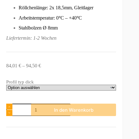
Röllchenlänge: 2x 18,5mm, Gleitlager
Arbeitstemperatur: 0
°
C – +40
°
C
Stahlbolzen Ø 8mm
Liefertermin: 1-2 Wochen
Preisspanne:
84,01
€
–
94,50
€
84,01 €
bis
Profil typ dick
94,50 €
Rollenleiste
In den Warenkorb
Typ
650G
-
gummierte
Rollen
-