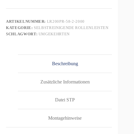
200PR
–
PE-
Rollen
ARTIKELNUMMER:
LR200PR-58-2-2000
ø28mm,
KATEGORIE:
SELBSTREINIGENDE ROLLENLEISTEN
umgekehrtes
Profil
SCHLAGWORT:
UMGEKEHRTEN
–
L=2000mm
Menge
Beschreibung
Zusätzliche Informationen
Datei STP
Montagehinweise