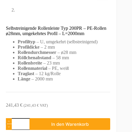
Selbstreinigende Rollenleiste Typ 200PR – PE-Rollen
ø28mm, umgekehrtes Profil – L=2000mm
Profiltyp
– U, umgekehrt (selbstreinigend)
Profildicke
– 2 mm
Rollendurchmesser
– ø28 mm
Röllchenabstand
– 58 mm
Rollenbreite
– 23 mm
Rollenmaterial
– PE, weiß
Traglast
– 12 kg/Rolle
Länge
– 2000 mm
241,43
€
(
241,43
€
VAT)
Selbstreinigende
In den Warenkorb
Rollenleiste
Typ