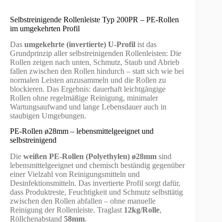
Selbstreinigende Rollenleiste Typ 200PR – PE-Rollen
im umgekehrten Profil
Das
umgekehrte (invertierte) U-Profil
ist das
Grundprinzip aller selbstreinigenden Rollenleisten: Die
Rollen zeigen nach unten, Schmutz, Staub und Abrieb
fallen zwischen den Rollen hindurch – statt sich wie bei
normalen Leisten anzusammeln und die Rollen zu
blockieren. Das Ergebnis: dauerhaft leichtgängige
Rollen ohne regelmäßige Reinigung, minimaler
Wartungsaufwand und lange Lebensdauer auch in
staubigen Umgebungen.
PE-Rollen ø28mm – lebensmittelgeeignet und
selbstreinigend
Die
weißen PE-Rollen (Polyethylen) ø28mm
sind
lebensmittelgeeignet und chemisch beständig gegenüber
einer Vielzahl von Reinigungsmitteln und
Desinfektionsmitteln. Das invertierte Profil sorgt dafür,
dass Produktreste, Feuchtigkeit und Schmutz selbsttätig
zwischen den Rollen abfallen – ohne manuelle
Reinigung der Rollenleiste. Traglast
12kg/Rolle
,
Röllchenabstand
58mm
.