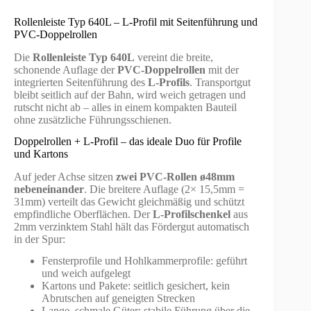
Rollenleiste Typ 640L – L-Profil mit Seitenführung und
PVC-Doppelrollen
Die
Rollenleiste Typ 640L
vereint die breite,
schonende Auflage der
PVC-Doppelrollen
mit der
integrierten Seitenführung des
L-Profils
. Transportgut
bleibt seitlich auf der Bahn, wird weich getragen und
rutscht nicht ab – alles in einem kompakten Bauteil
ohne zusätzliche Führungsschienen.
Doppelrollen + L-Profil – das ideale Duo für Profile
und Kartons
Auf jeder Achse sitzen
zwei PVC-Rollen ø48mm
nebeneinander
. Die breitere Auflage (2× 15,5mm =
31mm) verteilt das Gewicht gleichmäßig und schützt
empfindliche Oberflächen. Der
L-Profilschenkel
aus
2mm verzinktem Stahl hält das Fördergut automatisch
in der Spur:
Fensterprofile und Hohlkammerprofile: geführt
und weich aufgelegt
Kartons und Pakete: seitlich gesichert, kein
Abrutschen auf geneigten Strecken
Lange, schmale Güter: stabile Führung über die