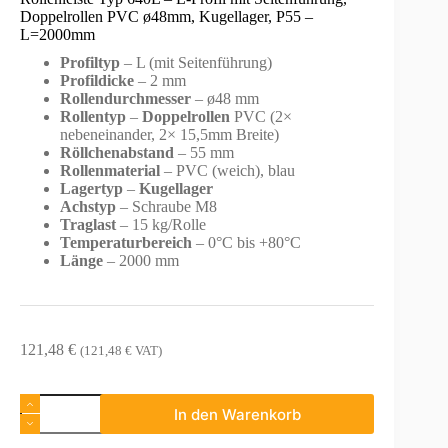
Doppelrollen PVC ø48mm, Kugellager, P55 –
L=2000mm
Profiltyp
– L (mit Seitenführung)
Profildicke
– 2 mm
Rollendurchmesser
– ø48 mm
Rollentyp
–
Doppelrollen
PVC (2×
nebeneinander, 2× 15,5mm Breite)
Röllchenabstand
– 55 mm
Rollenmaterial
– PVC (weich), blau
Lagertyp
–
Kugellager
Achstyp
– Schraube M8
Traglast
– 15 kg/Rolle
Temperaturbereich
– 0°C bis +80°C
Länge
– 2000 mm
121,48
€
(
121,48
€
VAT)
Rollenleiste
In den Warenkorb
Typ
640L