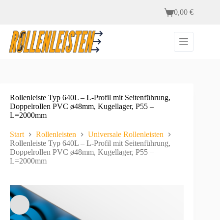
Zum
0,00
€
Inhalt
Warenkorb
springen
Rollenleiste Typ 640L – L-Profil mit Seitenführung,
Doppelrollen PVC ø48mm, Kugellager, P55 –
L=2000mm
Start
Rollenleisten
Universale Rollenleisten
Rollenleiste Typ 640L – L-Profil mit Seitenführung,
Doppelrollen PVC ø48mm, Kugellager, P55 –
L=2000mm