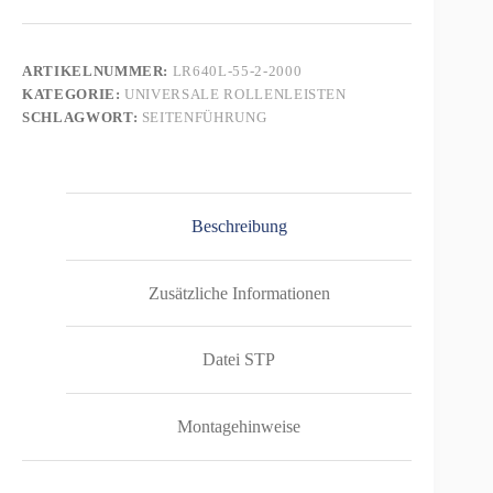
–
L-
Profil
mit
ARTIKELNUMMER:
LR640L-55-2-2000
Seitenführung,
KATEGORIE:
UNIVERSALE ROLLENLEISTEN
Doppelrollen
PVC
SCHLAGWORT:
SEITENFÜHRUNG
ø48mm,
Kugellager,
P55
–
L=2000mm
Beschreibung
Menge
Zusätzliche Informationen
Datei STP
Montagehinweise