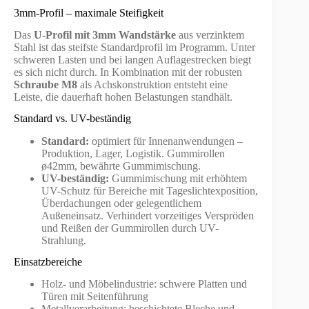
3mm-Profil – maximale Steifigkeit
Das
U-Profil mit 3mm Wandstärke
aus verzinktem
Stahl ist das steifste Standardprofil im Programm. Unter
schweren Lasten und bei langen Auflagestrecken biegt
es sich nicht durch. In Kombination mit der robusten
Schraube M8
als Achskonstruktion entsteht eine
Leiste, die dauerhaft hohen Belastungen standhält.
Standard vs. UV-beständig
Standard:
optimiert für Innenanwendungen –
Produktion, Lager, Logistik. Gummirollen
ø42mm, bewährte Gummimischung.
UV-beständig:
Gummimischung mit erhöhtem
UV-Schutz für Bereiche mit Tageslichtexposition,
Überdachungen oder gelegentlichem
Außeneinsatz. Verhindert vorzeitiges Verspröden
und Reißen der Gummirollen durch UV-
Strahlung.
Einsatzbereiche
Holz- und Möbelindustrie: schwere Platten und
Türen mit Seitenführung
Metallverarbeitung: beschichtete Bleche und