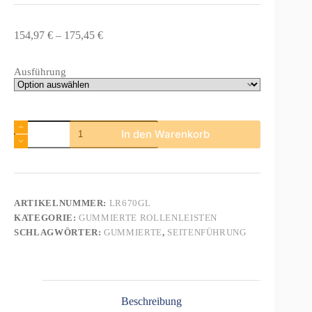
Preisspanne:
154,97
€
–
175,45
€
154,97 €
bis
Ausführung
175,45 €
Gummierte
In den Warenkorb
Rollenleiste
Typ
670GL
–
L-
Profil
ARTIKELNUMMER:
LR670GL
mit
KATEGORIE:
GUMMIERTE ROLLENLEISTEN
Seitenführung,
ø42mm,
SCHLAGWÖRTER:
GUMMIERTE
,
SEITENFÜHRUNG
40kg/Rolle
–
L=2000mm
Menge
Beschreibung